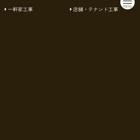
MENU
一軒家工事
店舗・テナント工事
事務所・オフィス工事
工事箇所別
内装工事
キッチン工事
トイレ工事
洗面所工事
浴室工事
その他工事
建具工事
床工事
塗装工事
外壁工事
設備工事