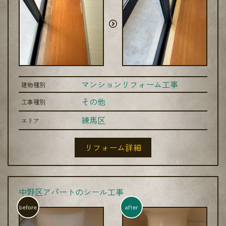
マンションリフォーム工事
建物種別
その他
工事種別
練馬区
エリア
リフォーム詳細
中野区アパートのシール工事
before
after