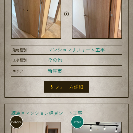
マンションリフォーム工事
建物種別
その他
工事種別
新座市
エリア
リフォーム詳細
練馬区マンション建具シート工事
before
after