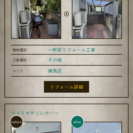
一軒家リフォーム工事
建物種別
その他
工事種別
練馬区
エリア
リフォーム詳細
マドリモサッシカバー
before
after