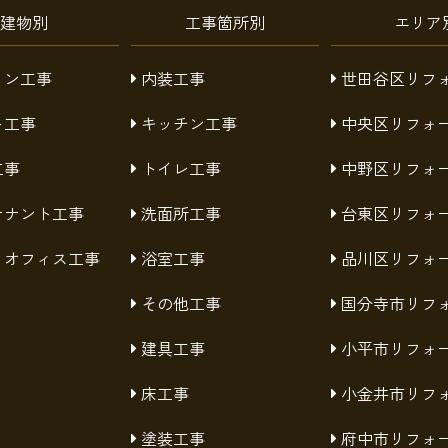
建物別
工事箇所別
エリア
ョン工事
内装工事
世田谷区リフ
ト工事
キッチン工事
中央区リフォ
工事
トイレ工事
中野区リフォ
テナント工事
洗面所工事
台東区リフォ
・オフィス工事
浴室工事
品川区リフォ
その他工事
国分寺市リフ
建具工事
小平市リフォ
床工事
小金井市リフ
塗装工事
府中市リフォ