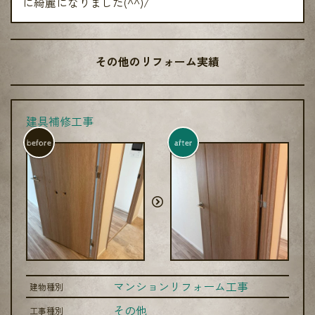
に綺麗になりました(^^)/
その他のリフォーム実績
建具補修工事
before
after
マンションリフォーム工事
建物種別
その他
工事種別