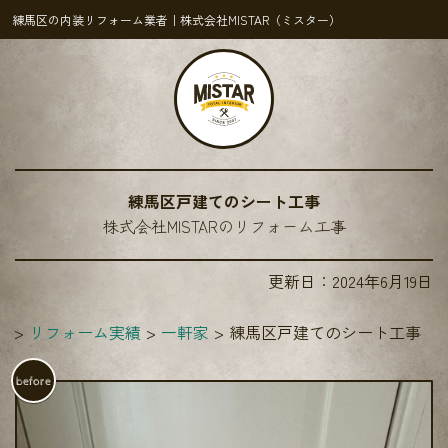
練馬区の内装リフォーム業者｜株式会社MISTAR（ミスター）
練馬区戸建てのシート工事
株式会社MISTARのリフォーム工事
更新日：
2024年6月19日
R
リフォーム実績
一軒家
練馬区戸建てのシート工事
before