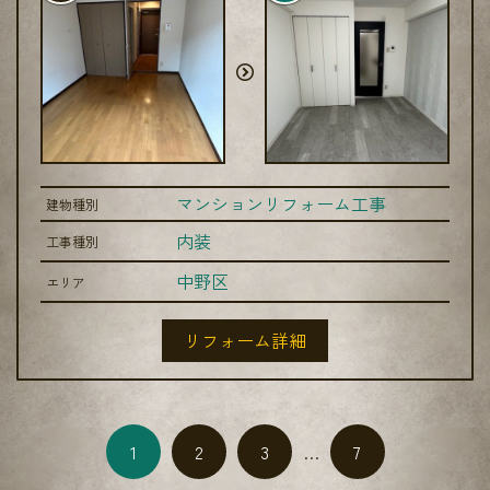
マンションリフォーム工事
建物種別
内装
工事種別
中野区
エリア
リフォーム詳細
…
1
2
3
7