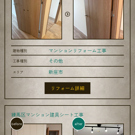
マンションリフォーム工事
建物種別
その他
工事種別
新座市
エリア
リフォーム詳細
練馬区マンション建具シート工事
before
after