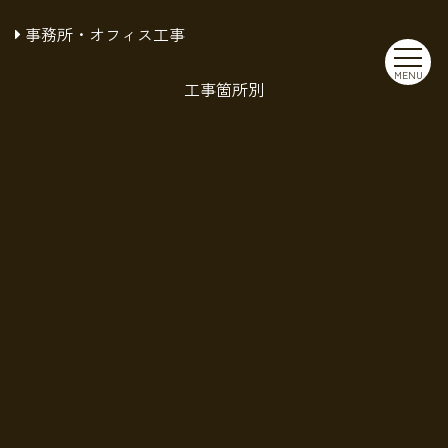
事務所・オフィス工事
MENU
工事箇所別
内装工事
キッチン工事
トイレ工事
洗面所工事
浴室工事
その他工事
建具工事
床工事
塗装工事
外壁工事
設備工事
エリア別