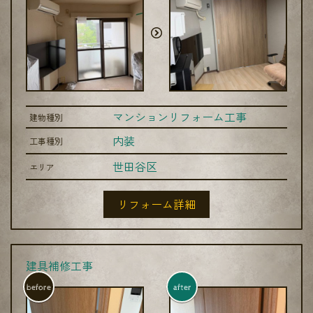
マンションリフォーム工事
建物種別
内装
工事種別
世田谷区
エリア
リフォーム詳細
建具補修工事
before
after