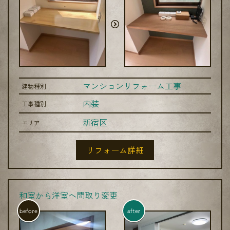
マンションリフォーム工事
建物種別
内装
工事種別
新宿区
エリア
リフォーム詳細
和室から洋室へ間取り変更
before
after