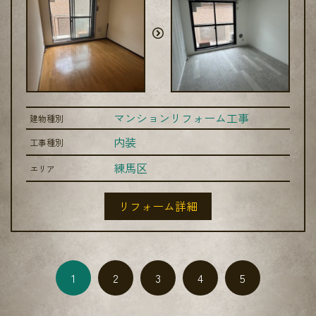
マンションリフォーム工事
建物種別
内装
工事種別
練馬区
エリア
リフォーム詳細
1
2
3
4
5