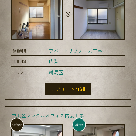
アパートリフォーム工事
建物種別
内装
工事種別
練馬区
エリア
リフォーム詳細
中央区レンタルオフィス内装工事
before
after