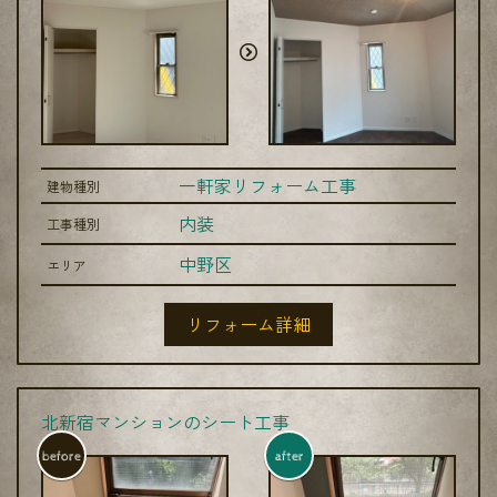
一軒家リフォーム工事
建物種別
内装
工事種別
中野区
エリア
リフォーム詳細
北新宿マンションのシート工事
before
after