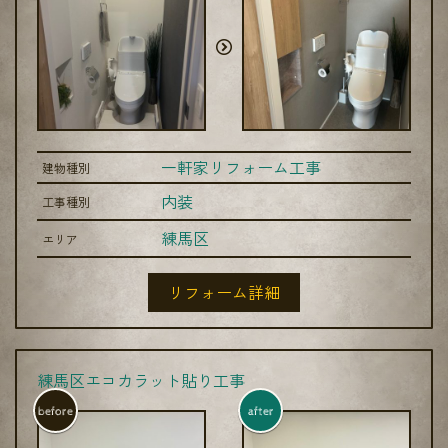
一軒家リフォーム工事
建物種別
内装
工事種別
練馬区
エリア
リフォーム詳細
練馬区エコカラット貼り工事
before
after