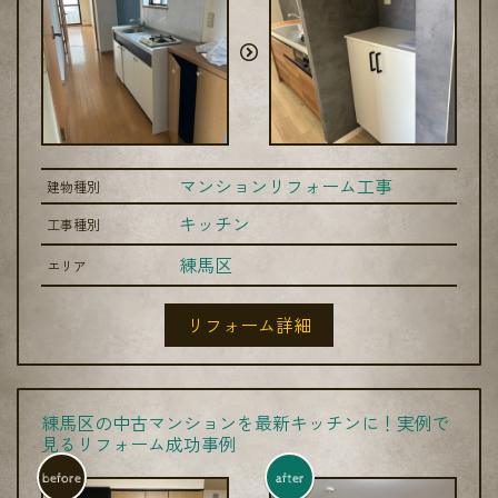
マンションリフォーム工事
建物種別
キッチン
工事種別
練馬区
エリア
リフォーム詳細
練馬区の中古マンションを最新キッチンに！実例で
見るリフォーム成功事例
before
after