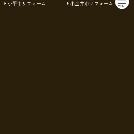
小平市リフォーム
小金井市リフォーム
MENU
府中市リフォーム
新宿区リフォーム
杉並区リフォーム
板橋区リフォーム
渋谷区リフォーム
練馬区リフォーム
葛飾区リフォーム
西東京市リフォーム
豊島区リフォーム
足立区リフォーム
株式会社MISTARについて
会社案内
サービス対応エリア
施工の流れ
よくある質問