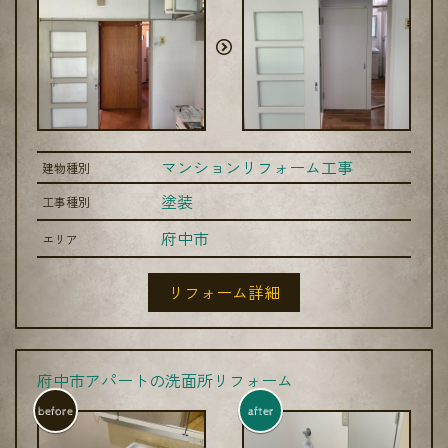
マンションリフォーム工事
建物種別
塗装
工事種別
府中市
エリア
リフォーム詳細
府中市アパートの洗面所リフォーム
before
after