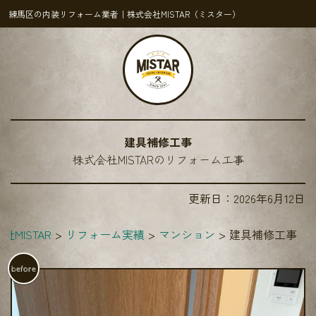
練馬区の内装リフォーム業者｜株式会社MISTAR（ミスター）
建具補修工事
株式会社MISTARのリフォーム工事
更新日：
2026年6月12日
社MISTAR
リフォーム実績
マンション
建具補修工事
before