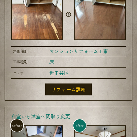
マンションリフォーム工事
建物種別
床
工事種別
世田谷区
エリア
リフォーム詳細
和室から洋室へ間取り変更
before
after