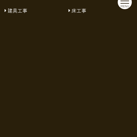
MENU
建具工事
床工事
塗装工事
外壁工事
設備工事
エリア別
世田谷区リフォーム
中央区リフォーム
中野区リフォーム
台東区リフォーム
品川区リフォーム
国分寺市リフォーム
小平市リフォーム
小金井市リフォーム
府中市リフォーム
新宿区リフォーム