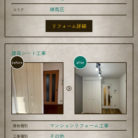
練馬区
エリア
リフォーム詳細
建具シート工事
before
after
マンションリフォーム工事
建物種別
その他
工事種別