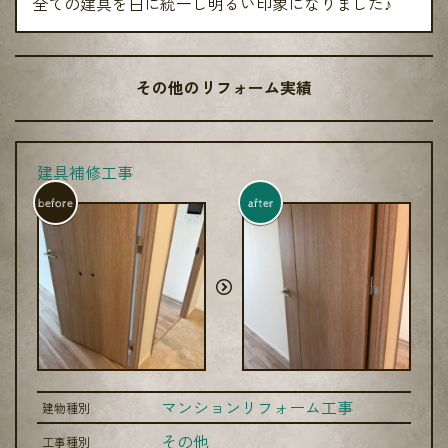
全ての建具を白に統一し明るい印象になりました♪
その他のリフォーム実績
建具補修工事
before
after
マンションリフォーム工事
建物種別
その他
工事種別