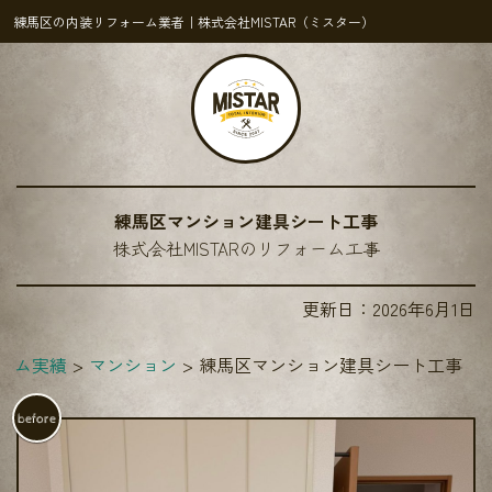
練馬区の内装リフォーム業者｜株式会社MISTAR（ミスター）
練馬区マンション建具シート工事
株式会社MISTARのリフォーム工事
更新日：
2026年6月1日
ーム実績
マンション
練馬区マンション建具シート工事
before