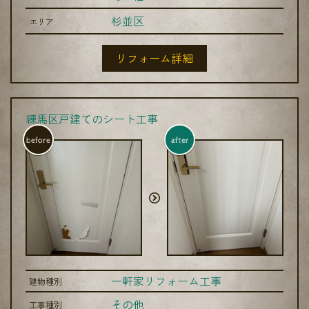
杉並区
エリア
リフォーム詳細
練馬区戸建てのシート工事
before
after
一軒家リフォーム工事
建物種別
その他
工事種別