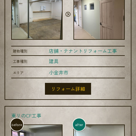
店舗・テナントリフォーム工事
建物種別
建具
工事種別
小金井市
エリア
リフォーム詳細
東リのCF工事
before
after