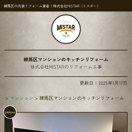
練馬区の内装リフォーム業者｜株式会社MISTAR（ミスター）
練馬区マンションのキッチンリフォーム
株式会社MISTARのリフォーム工事
更新日：
2025年1月17日
績
マンション
練馬区マンションのキッチンリフォーム
before