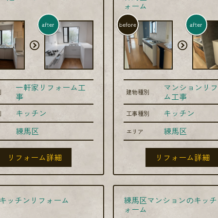
ォーム
after
before
after
一軒家リフォーム工
マンションリフ
別
建物種別
事
ム工事
キッチン
キッチン
別
工事種別
練馬区
練馬区
エリア
リフォーム詳細
リフォーム詳細
キッチンリフォーム
練馬区マンションのキッチ
ォーム