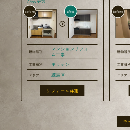
成功事例
before
after
before
マンションリフォー
建物種別
建物種
ム工事
キッチン
工事種別
工事種
練馬区
エリア
エリア
リフォーム詳細
キ