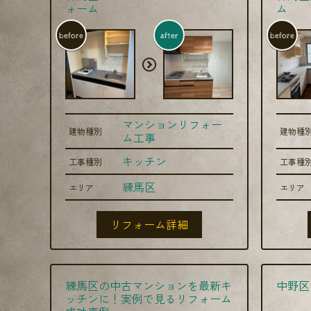
ォーム
ム
before
after
before
マンションリフォー
建物種別
建物種
ム工事
キッチン
工事種別
工事種
練馬区
エリア
エリア
リフォーム詳細
練馬区の中古マンションを最新キ
中野区
ッチンに！実例で見るリフォーム