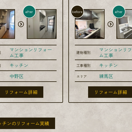
after
before
after
マンションリフォー
マンションリフ
別
建物種別
ム工事
ム工事
キッチン
キッチン
別
工事種別
中野区
練馬区
エリア
リフォーム詳細
リフォーム詳細
ッチンのリフォーム実績