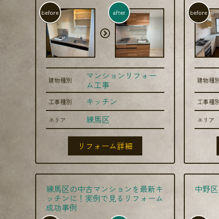
before
after
before
マンションリフォー
建物種別
建物種
ム工事
キッチン
工事種別
工事種
練馬区
エリア
エリア
リフォーム詳細
練馬区の中古マンションを最新キ
中野区
ッチンに！実例で見るリフォーム
成功事例