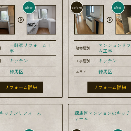
after
before
after
一軒家リフォーム工
マンションリフ
別
建物種別
事
ム工事
キッチン
キッチン
別
工事種別
練馬区
練馬区
エリア
リフォーム詳細
リフォーム詳細
キッチンリフォーム
練馬区マンションのキッチ
ォーム