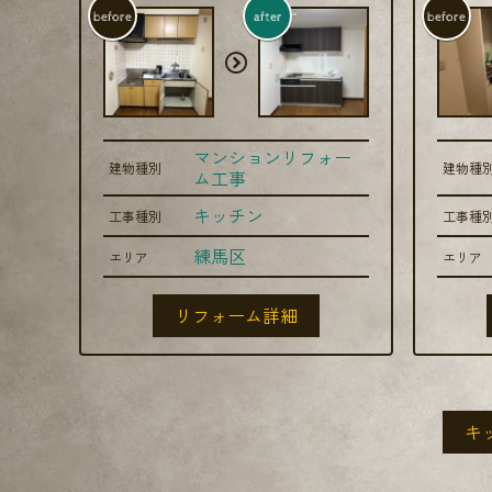
before
after
before
マンションリフォー
建物種別
建物種
ム工事
キッチン
工事種別
工事種
練馬区
エリア
エリア
リフォーム詳細
キ