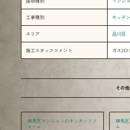
建物種別
マンシ
工事種別
キッチ
エリア
品川区
施工スタッフコメント
ガス2
その他
練馬区マンションのキッチンリフ
練馬区
ォーム
ム