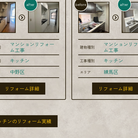
after
before
after
マンションリフォー
マンションリフ
別
建物種別
ム工事
ム工事
キッチン
キッチン
別
工事種別
中野区
練馬区
エリア
リフォーム詳細
リフォーム詳細
ッチンのリフォーム実績