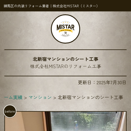
練馬区の内装リフォーム業者｜株式会社MISTAR（ミスター）
北新宿マンションのシート工事
株式会社MISTARのリフォーム工事
更新日：
2025年7月30日
ォーム実績
マンション
北新宿マンションのシート工事
before