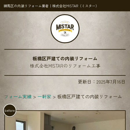
練馬区の内装リフォーム業者｜株式会社MISTAR（ミスター）
板橋区戸建ての内装リフォーム
株式会社MISTARのリフォーム工事
更新日：
2025年7月16日
リフォーム実績
一軒家
板橋区戸建ての内装リフォーム
before