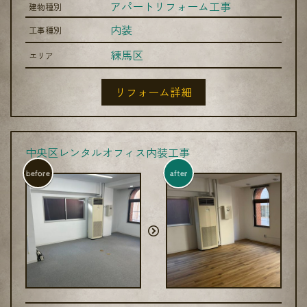
アパートリフォーム工事
建物種別
内装
工事種別
練馬区
エリア
リフォーム詳細
中央区レンタルオフィス内装工事
before
after