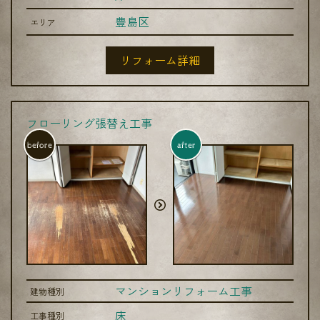
豊島区
エリア
リフォーム詳細
フローリング張替え工事
before
after
マンションリフォーム工事
建物種別
床
工事種別