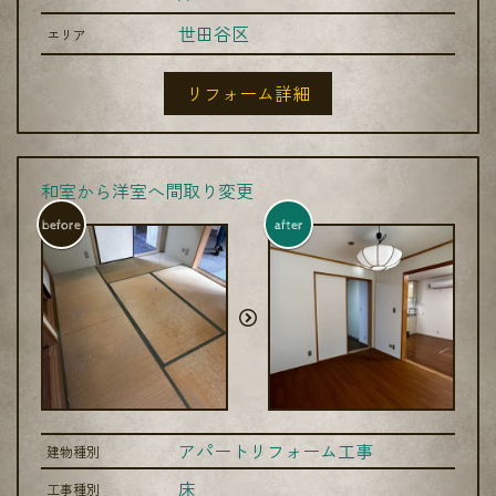
世田谷区
エリア
リフォーム詳細
和室から洋室へ間取り変更
before
after
アパートリフォーム工事
建物種別
床
工事種別