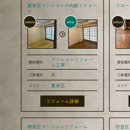
豊島区マンションの内装リフォー
フロー
ム
before
after
before
マンションリフォー
建物種別
建物種
ム工事
床
工事種別
工事種
豊島区
エリア
エリア
リフォーム詳細
練馬区マンションリフォーム
杉並区