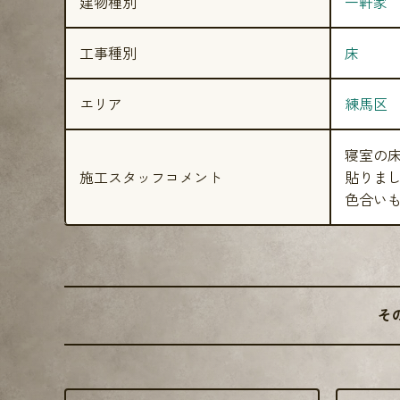
建物種別
一軒家
工事種別
床
エリア
練馬区
寝室の
施工スタッフコメント
貼りま
色合いも
そ