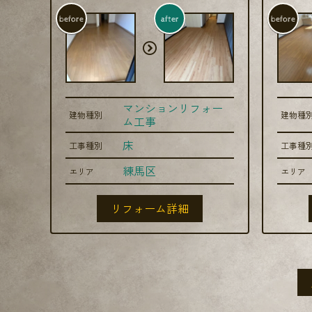
before
after
before
マンションリフォー
建物種別
建物種
ム工事
床
工事種別
工事種
練馬区
エリア
エリア
リフォーム詳細