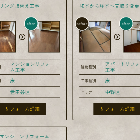
リング張替え工事
和室から洋室へ間取り変更
after
before
after
マンションリフォー
アパートリフォ
別
建物種別
ム工事
工事
床
床
別
工事種別
世田谷区
中野区
エリア
リフォーム詳細
リフォーム詳細
マンションリフォーム