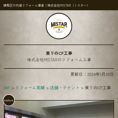
練馬区の内装リフォーム業者｜株式会社MISTAR（ミスター）
東リのCF工事
株式会社MISTARのリフォーム工事
更新日：
2024年1月20日
STAR
リフォーム実績
店舗・テナント
東リのCF工事
before