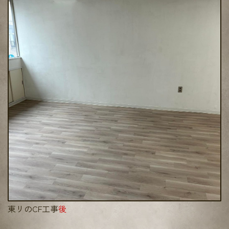
東リのCF工事
後