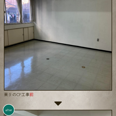
東リのCF工事
前
after