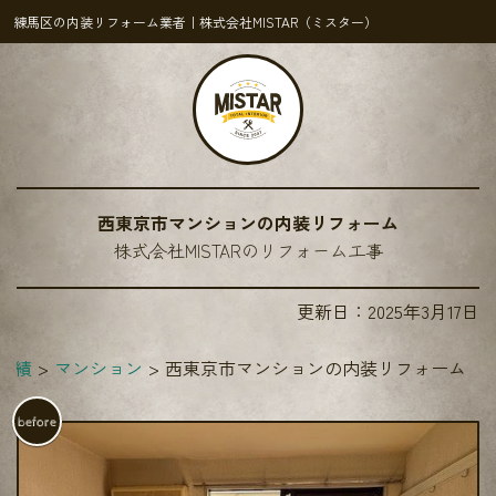
練馬区の内装リフォーム業者｜株式会社MISTAR（ミスター）
西東京市マンションの内装リフォーム
株式会社MISTARのリフォーム工事
更新日：
2025年3月17日
実績
マンション
西東京市マンションの内装リフォーム
before