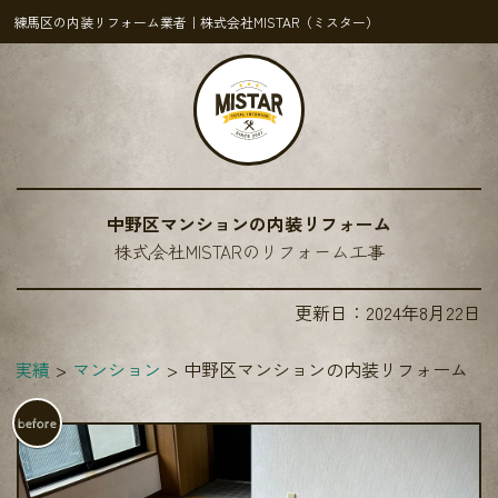
練馬区の内装リフォーム業者｜株式会社MISTAR（ミスター）
中野区マンションの内装リフォーム
株式会社MISTARのリフォーム工事
更新日：
2024年8月22日
ム実績
マンション
中野区マンションの内装リフォーム
before