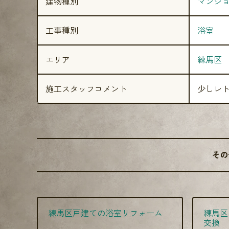
建物種別
マンシ
工事種別
浴室
エリア
練馬区
施工スタッフコメント
少しレ
その
練馬区戸建ての浴室リフォーム
練馬区
交換