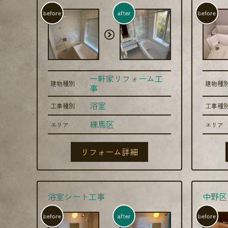
before
after
before
一軒家リフォーム工
建物種別
建物種
事
浴室
工事種別
工事種
練馬区
エリア
エリア
リフォーム詳細
浴室シート工事
中野区
before
after
before