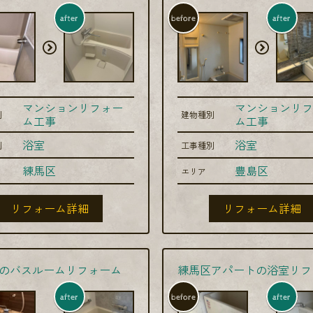
after
before
after
マンションリフォー
マンションリフ
別
建物種別
ム工事
ム工事
浴室
浴室
別
工事種別
練馬区
豊島区
エリア
リフォーム詳細
リフォーム詳細
のバスルームリフォーム
練馬区アパートの浴室リフ
after
before
after