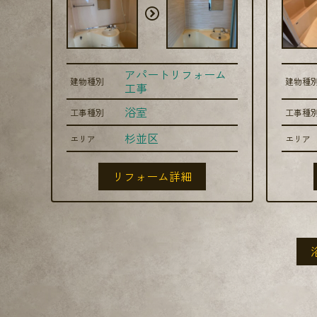
アパートリフォーム
建物種別
建物種
工事
浴室
工事種別
工事種
杉並区
エリア
エリア
リフォーム詳細