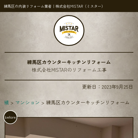
練馬区の内装リフォーム業者｜株式会社MISTAR（ミスター）
練馬区カウンターキッチンリフォーム
株式会社MISTARのリフォーム工事
更新日：
2023年9月25日
実績
マンション
練馬区カウンターキッチンリフォーム
before