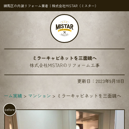
練馬区の内装リフォーム業者｜株式会社MISTAR（ミスター）
ミラーキャビネットを三面鏡へ
株式会社MISTARのリフォーム工事
更新日：
2023年9月18日
ォーム実績
マンション
ミラーキャビネットを三面鏡へ
before