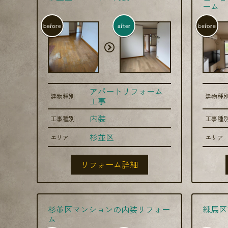
ーム
before
after
before
アパートリフォーム
建物種別
建物種
工事
内装
工事種別
工事種
杉並区
エリア
エリア
リフォーム詳細
杉並区マンションの内装リフォー
練馬区
ム