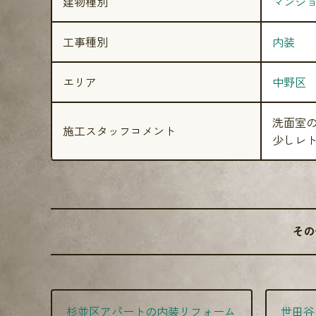
建物種別
マンシ
工事種別
内装
エリア
中野区
洗面室
施工スタッフコメント
少しレト
その
杉並区アパートの内装リフォーム
世田谷