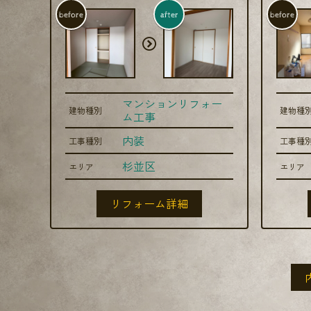
before
after
before
マンションリフォー
建物種別
建物種
ム工事
内装
工事種別
工事種
杉並区
エリア
エリア
リフォーム詳細