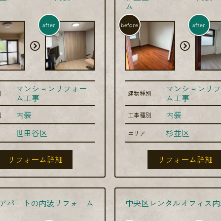
ム
after
before
after
マンションリフォー
マンションリフ
別
建物種別
ム工事
ム工事
内装
内装
別
工事種別
世田谷区
杉並区
エリア
リフォーム詳細
リフォーム詳細
アパートの内装リフォーム
中央区レンタルオフィス内