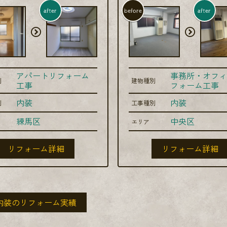
after
before
after
アパートリフォーム
事務所・オフィ
別
建物種別
工事
フォーム工事
内装
内装
別
工事種別
練馬区
中央区
エリア
リフォーム詳細
リフォーム詳細
内装のリフォーム実績