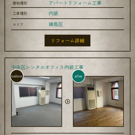
アパートリフォーム工事
建物種別
内装
工事種別
練馬区
エリア
リフォーム詳細
中央区レンタルオフィス内装工事
before
after