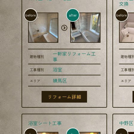
交換
before
after
before
一軒家リフォーム工
建物種別
建物種
事
浴室
工事種別
工事種
練馬区
エリア
エリア
リフォーム詳細
浴室シート工事
中野区