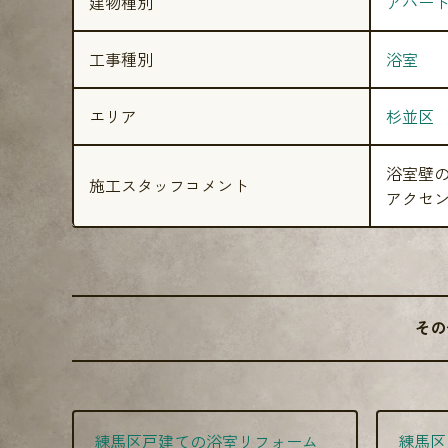
建物種別
アパー
工事種別
浴室
エリア
杉並区
浴室壁
施工スタッフコメント
アクセン
その
練馬区戸建ての浴室リフォーム
練馬区