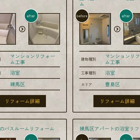
ム
after
before
after
マンションリフォー
マンションリフ
別
建物種別
ム工事
ム工事
浴室
浴室
別
工事種別
練馬区
豊島区
エリア
リフォーム詳細
リフォーム詳細
のバスルームリフォーム
練馬区アパートの浴室リフ