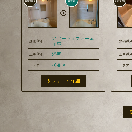
before
after
before
アパートリフォーム
建物種別
建物種
工事
浴室
工事種別
工事種
杉並区
エリア
エリア
リフォーム詳細