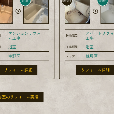
after
before
after
マンションリフォー
アパートリフォ
別
建物種別
ム工事
工事
浴室
浴室
別
工事種別
中野区
練馬区
エリア
リフォーム詳細
リフォーム詳細
浴室のリフォーム実績