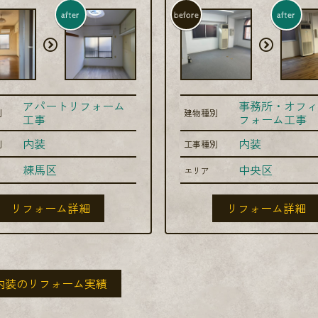
after
before
after
アパートリフォーム
事務所・オフィ
別
建物種別
工事
フォーム工事
内装
内装
別
工事種別
練馬区
中央区
エリア
リフォーム詳細
リフォーム詳細
内装のリフォーム実績