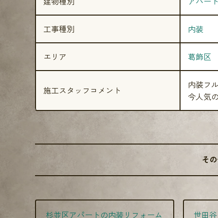
建物種別
アパー
工事種別
内装
エリア
葛飾区
内装フ
施工スタッフコメント
今人気の
その
杉並区アパートの内装リフォーム
世田谷