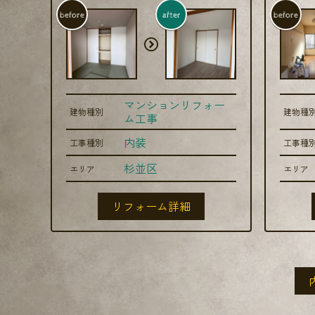
before
after
before
マンションリフォー
建物種別
建物種
ム工事
内装
工事種別
工事種
杉並区
エリア
エリア
リフォーム詳細