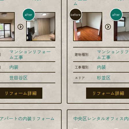
ム
after
before
after
マンションリフォー
マンションリフ
別
建物種別
ム工事
ム工事
内装
内装
別
工事種別
世田谷区
杉並区
エリア
リフォーム詳細
リフォーム詳細
アパートの内装リフォーム
中央区レンタルオフィス内