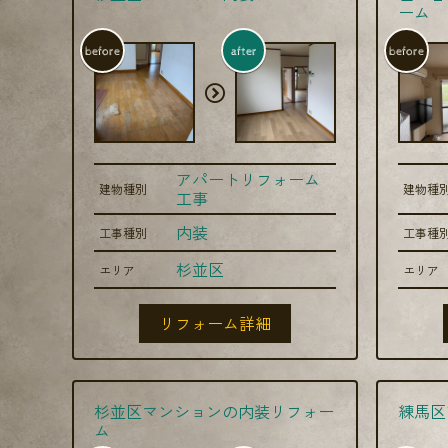
ーム
before
after
before
アパートリフォーム
建物種別
建物種
工事
内装
工事種別
工事種
杉並区
エリア
エリア
リフォーム詳細
杉並区マンションの内装リフォー
練馬区
ム