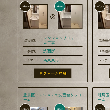
before
after
before
マンションリフォー
建物種別
建物種
ム工事
洗面所
工事種別
工事種
西東京市
エリア
エリア
リフォーム詳細
豊島区マンションの洗面台リフォ
練馬区
ーム
ーム
before
after
before