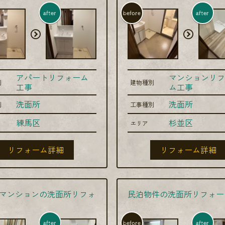
after
before
after
アパートリフォーム
マンションリフ
別
建物種別
工事
ム工事
洗面所
洗面所
別
工事種別
練馬区
杉並区
エリア
リフォーム詳細
リフォーム詳細
マンションの洗面所リフォ
民泊物件の洗面所リフォー
after
before
after