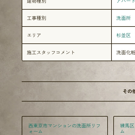
建物種別
アパー
工事種別
洗面所
エリア
杉並区
施工スタッフコメント
洗面化
その
西東京市マンションの洗面所リフ
練馬区
ォーム
ム