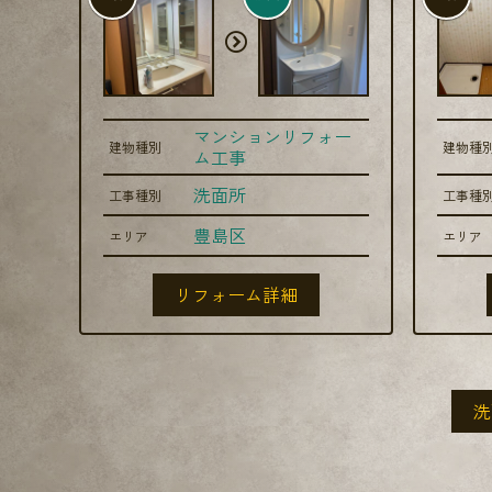
マンションリフォー
建物種別
建物種
ム工事
洗面所
工事種別
工事種
豊島区
エリア
エリア
リフォーム詳細
洗